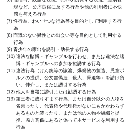
現など、公序良俗に反する行為や他の利用者に不快
感を与える行為
(7) 性行為、わいせつな行為等を目的として利用する行
為
(8) 面識のない異性との出会い等を目的として利用する
行為
(9) 青少年の家出を誘引・助長する行為
(10) 違法な賭博・ギャンブルを行わせ、または違法な賭
博・ギャンブルへの参加を勧誘する行為
(11) 違法行為（けん銃等の譲渡、爆発物の製造、児童ポ
ルノの提供、公文書偽造、殺人、脅迫等）を請け負
い、仲介し、または誘引する行為
(12) 他人を自殺に誘引または勧誘する行為
(13) 第三者に成りすます行為、または自分以外の人物を
名乗ったり、代表権や代理権がないにもかかわらず
あるものと装ったり、または他の人物や組織と提
携、協力関係にあると偽って本サービスを利用する
行為