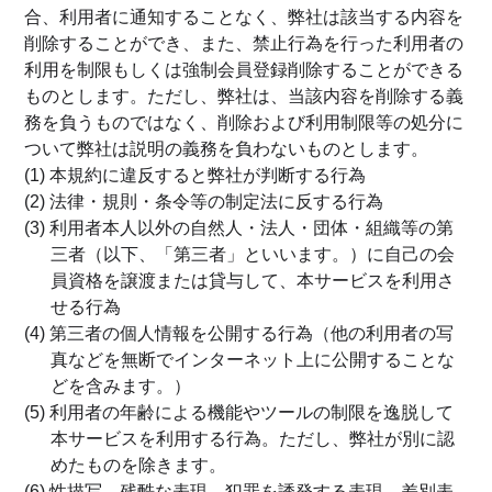
合、利用者に通知することなく、弊社は該当する内容を
削除することができ、また、禁止行為を行った利用者の
利用を制限もしくは強制会員登録削除することができる
ものとします。ただし、弊社は、当該内容を削除する義
務を負うものではなく、削除および利用制限等の処分に
ついて弊社は説明の義務を負わないものとします。
(1) 本規約に違反すると弊社が判断する行為
(2) 法律・規則・条令等の制定法に反する行為
(3) 利用者本人以外の自然人・法人・団体・組織等の第
三者（以下、「第三者」といいます。）に自己の会
員資格を譲渡または貸与して、本サービスを利用さ
せる行為
(4) 第三者の個人情報を公開する行為（他の利用者の写
真などを無断でインターネット上に公開することな
どを含みます。）
(5) 利用者の年齢による機能やツールの制限を逸脱して
本サービスを利用する行為。ただし、弊社が別に認
めたものを除きます。
(6) 性描写、残酷な表現、犯罪を誘発する表現、差別表