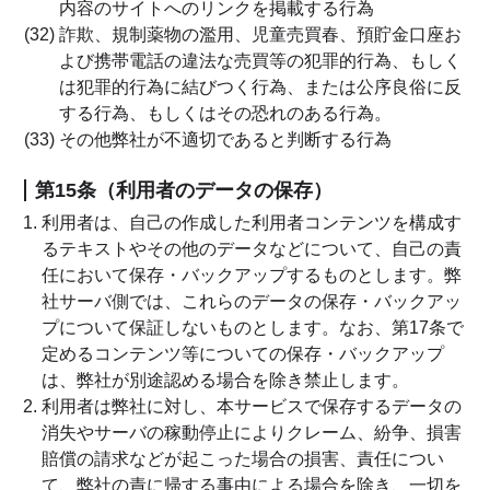
内容のサイトへのリンクを掲載する行為
(32) 詐欺、規制薬物の濫用、児童売買春、預貯金口座お
よび携帯電話の違法な売買等の犯罪的行為、もしく
は犯罪的行為に結びつく行為、または公序良俗に反
する行為、もしくはその恐れのある行為。
(33) その他弊社が不適切であると判断する行為
第15条（利用者のデータの保存）
利用者は、自己の作成した利用者コンテンツを構成す
るテキストやその他のデータなどについて、自己の責
任において保存・バックアップするものとします。弊
社サーバ側では、これらのデータの保存・バックアッ
プについて保証しないものとします。なお、第17条で
定めるコンテンツ等についての保存・バックアップ
は、弊社が別途認める場合を除き禁止します。
利用者は弊社に対し、本サービスで保存するデータの
消失やサーバの稼動停止によりクレーム、紛争、損害
賠償の請求などが起こった場合の損害、責任につい
て、弊社の責に帰する事由による場合を除き、一切を