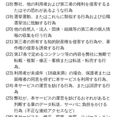
(18) 弊社、他の利用者および第三者の権利を侵害するま
たはその恐れがあるような行為
(19) 選挙運動、またはこれらに類似する行為および公職
選挙法に抵触する行為
(20) 他の自然人・法人・団体・組織等の第三者の個人情
報の収集を行う行為
(21) 第三者の所有する知的財産権を侵害する行為や、著
作権の侵害を誘発する行為
(22) 第17条で定めるコンテンツ等の内容を弊社に無断で
転載・複製・修正・蓄積または転送・転売する行
為。
(23) 利用者が未成年（18歳未満）の場合、保護者または
親権者の同意を得ずに本サービスを利用する行為。
(24) 本サービスの運営を妨げる行為、または誹謗する行
為
(25) 弊社が、本サービスの運営を妨げるおそれがあると
判断する量のデータ転送、サーバに 負担をかける
行為（不正な連続アクセスなど）
(26) 本サービスを、修正、変更、改変、リバース・エン