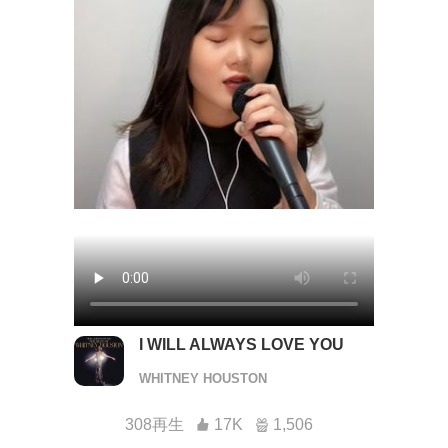
I WILL ALWAYS LOVE YOU
WHITNEY HOUSTON
308再生
17K
1,506