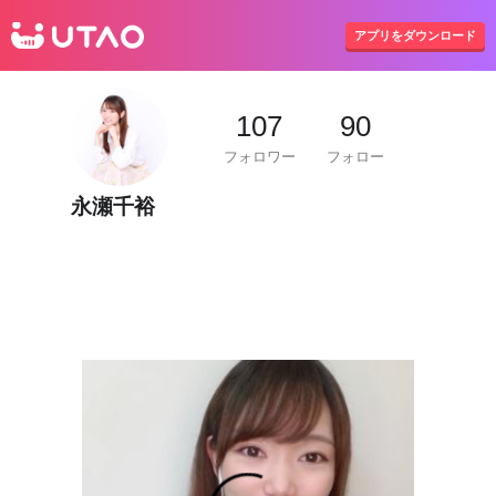
UTAO
アプリをダウンロード
107
90
フォロワー
フォロー
永瀬千裕