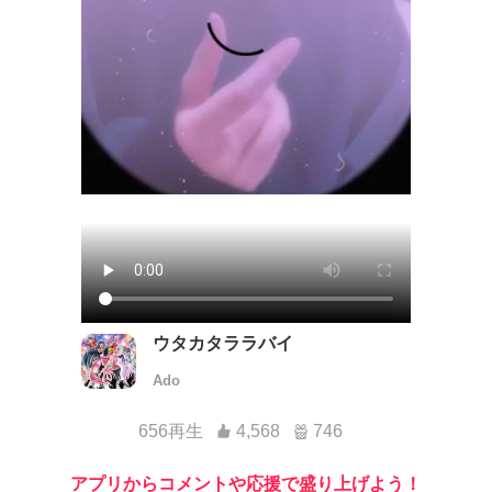
ウタカタララバイ
Ado
656再生
4,568
746
アプリからコメントや応援で盛り上げよう！