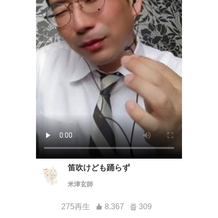
笛吹けども踊らず
米津玄師
275再生
8,367
309