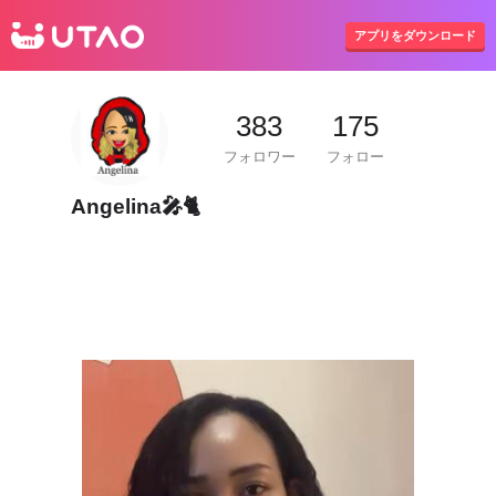
UTAO
アプリをダウンロード
383
175
フォロワー
フォロー
Angelina🎤🐈