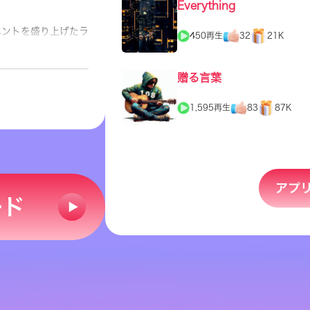
Everything
ベントを盛り上げたラ
450再生
32
21K
贈る言葉
1,595再生
83
87K