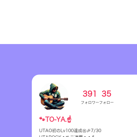
391
35
フォロワー
フォロー
🐾TO-YA.☝️
UTAO初のLv100達成㊗️🎉7/30