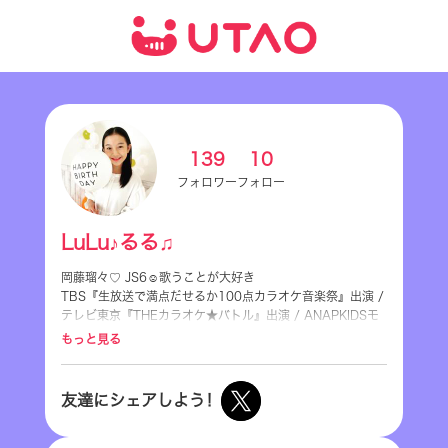
139
10
フォロワー
フォロー
LuLu♪るる♫
岡藤瑠々♡ JS6☺︎歌うことが大好き
TBS『生放送で満点だせるか100点カラオケ音楽祭』出演 /
テレビ東京『THEカラオケ★バトル』出演 / ANAPKIDSモ
デル / 2018小学一年生モデル など
もっと見る
フォロー、応援、いいね👍ありがとうございます♡
友達にシェアしよう！