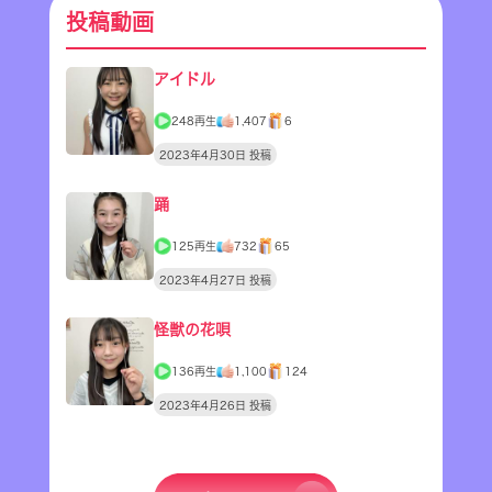
投稿動画
アイドル
248再生
1,407
6
2023年4月30日 投稿
踊
125再生
732
65
2023年4月27日 投稿
怪獣の花唄
136再生
1,100
124
2023年4月26日 投稿