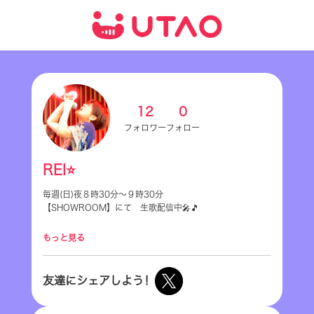
12
0
フォロワー
フォロー
REI⭐
毎週(日)夜８時30分～９時30分
【SHOWROOM】にて 生歌配信中🎤🎵
ぜひ遊びに来てくださいね～😃
もっと見る
https://www.showroom-live.com/9f9154081038
Twitterと合わせてフォロー大歓迎です😊♥️
友達にシェアしよう！