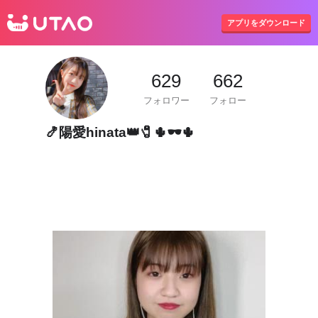
UTAO
アプリをダウンロード
629
662
フォロワー
フォロー
🍤陽愛hinata👑🧷🌵🕶🌵