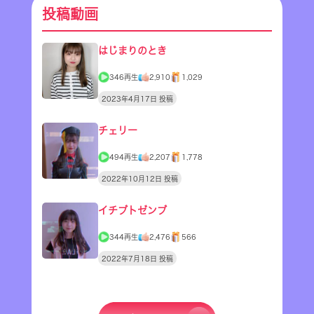
投稿動画
はじまりのとき
346再生
2,910
1,029
2023年4月17日 投稿
チェリー
494再生
2,207
1,778
2022年10月12日 投稿
イチブトゼンブ
344再生
2,476
566
2022年7月18日 投稿