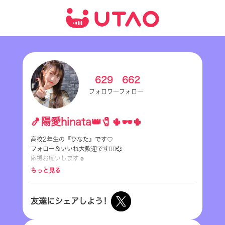
629
662
フォロワー
フォロー
🍤陽愛hinata👑🧷🌵🕶🌵
高校2年生の『ひなた』です♡
フォロー＆いいね大歓迎です👍🏻‎💞
応援お願いします☺️
ファンマークは『👑🍤』これです(*ˊᵕˋ*)੭ ੈ❤︎
もっと見る
友達にシェアしよう！