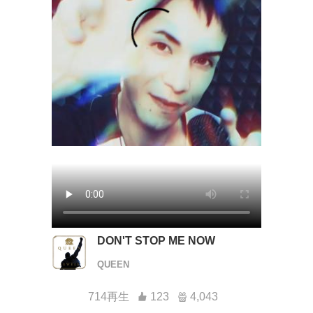
DON'T STOP ME NOW
QUEEN
714再生
123
4,043