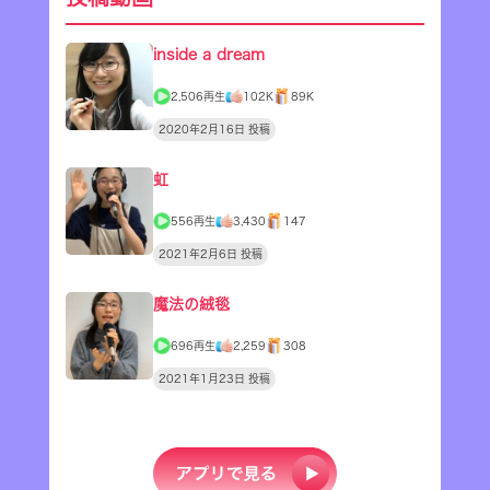
inside a dream
2,506再生
102K
89K
2020年2月16日 投稿
虹
556再生
3,430
147
2021年2月6日 投稿
魔法の絨毯
696再生
2,259
308
2021年1月23日 投稿